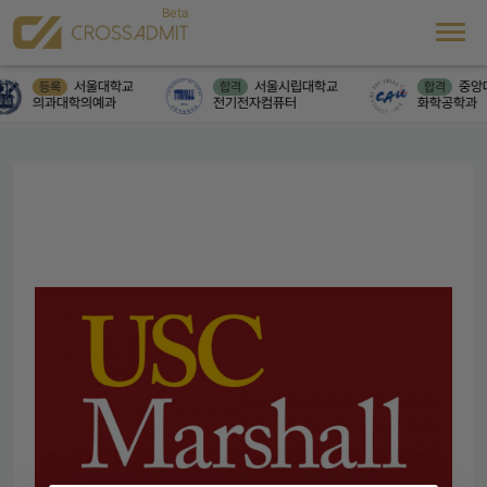
서울대학교
서울시립대학교
중앙
등록
합격
합격
의과대학의예과
전기전자컴퓨터
화학공학과