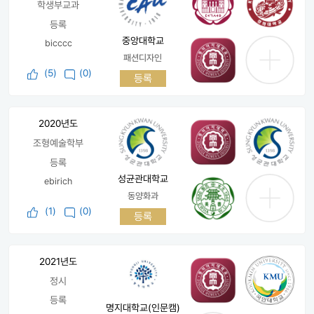
학생부교과
등록
중앙대학교
bicccc
패션디자인
(
5
)
(0)
등록
2020년도
조형예술학부
등록
성균관대학교
ebirich
동양화과
(
1
)
(0)
등록
2021년도
정시
등록
명지대학교(인문캠)