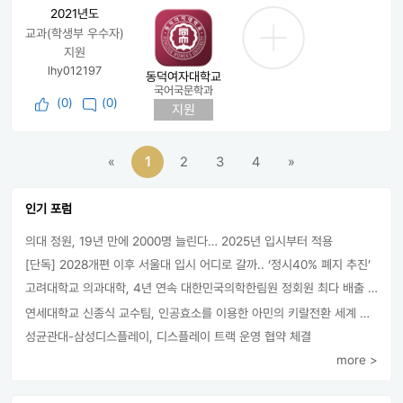
2021년도
교과(학생부 우수자)
지원
lhy012197
동덕여자대학교
국어국문학과
(
0
)
(0)
지원
«
1
2
3
4
»
인기 포럼
의대 정원, 19년 만에 2000명 늘린다… 2025년 입시부터 적용
[단독] 2028개편 이후 서울대 입시 어디로 갈까.. ‘정시40% 폐지 추진’
고려대학교 의과대학, 4년 연속 대한민국의학한림원 정회원 최다 배출 外
연세대학교 신종식 교수팀, 인공효소를 이용한 아민의 키랄전환 세계 최초로 성공
성균관대-삼성디스플레이, 디스플레이 트랙 운영 협약 체결
more >