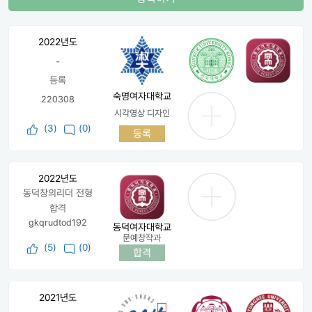
2022년도
-
등록
숙명여자대학교
220308
시각영상 디자인
(
3
)
(0)
등록
2022년도
동덕창의리더 전형
합격
gkqrudtod192
동덕여자대학교
문예창작과
(
5
)
(0)
합격
2021년도