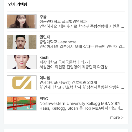
인기 커넥팅
주윤
성균관대학교 글로벌경영학과
안녕하세요 저는 수시로 학생부 종합전형에 지원을 해 성균관 대학교 글로...
권민재
중앙대학교 Japanese
안녕허세요! 일본에서 오래 살다온 한국인 권민재 입니다. 16년간 설고...
keshi
서강대학교 국어국문학과 외7개
서성한이 외건홍 편입영어 최종합격 다관왕
데니쌤
연세대학교(서울캠) 간호학과 외3개
前연세대학교 간호학 학사 前삼성서울병원 암병원 수술실 RN 前대치동...
EPIC
Northwestern University Kellogg MBA 외8개
Haas, Kellogg, Sloan 등 Top MBA에서 어드미션을 받았으며 21년 가을...
more >