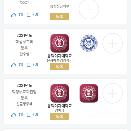
foo21
융합전공학부
(
1
)
(0)
등록
2021년도
학생부교과
등록
한수영
동덕여자대학교
문화예술경영학과
(
1
)
(0)
등록
2021년도
학생부교과전형
등록
달콤짱주혜
동덕여자대학교
영어과
(
1
)
(0)
등록