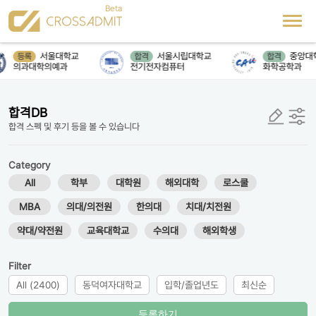
서울대학교
서울시립대학교
중앙대학
등록
합격
합격
의과대학의예과
전기전자컴퓨터
화학공학과
합격DB
합격 스펙 및 후기 등을 볼 수 있습니다
Category
All
학부
대학원
해외대학
로스쿨
MBA
의대/의전원
한의대
치대/치전원
약대/약전원
교육대학교
수의대
해외학생
Filter
All (2400)
동덕여자대학교
입학/졸업년도
최신순
등록하기