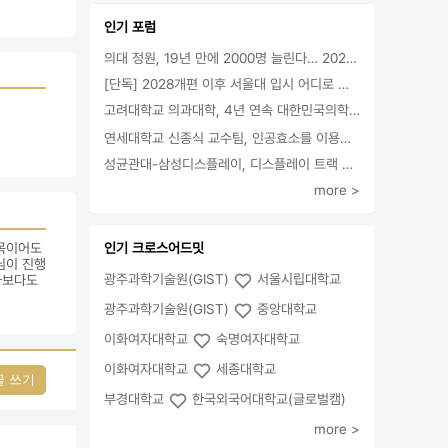
인기 포럼
의대 정원, 19년 만에 2000명 늘린다… 2025년 입시부터 적용
[단독] 2028개편 이후 서울대 입시 어디로 갈까.. ‘정시40% 폐지 추진’
고려대학교 의과대학, 4년 연속 대한민국의학한림원 정회원 최다 배출 外
연세대학교 신종식 교수팀, 인공효소를 이용한 아민의 키랄전환 세계 최초로 성공
성균관대-삼성디스플레이, 디스플레이 트랙 운영 협약 체결
more >
목이어도 
인기 크로스어드밋
님이 진행
광주과학기술원(GIST)
서울시립대학교
보다도 
광주과학기술원(GIST)
중앙대학교
이화여자대학교
숙명여자대학교
이화여자대학교
세종대학교
글 쓰기
부경대학교
한국외국어대학교(글로벌캠)
more >