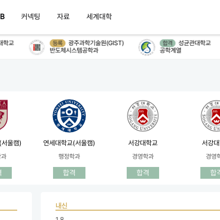
B
커넥팅
자료
세계대학
학교
광주과학기술원(GIST)
성균관대학교
등록
합격
반도체시스템공학과
공학계열
(서울캠)
연세대학교(서울캠)
서강대학교
서강대
학과
행정학과
경영학과
경영
격
합격
합격
합
내신
1.8