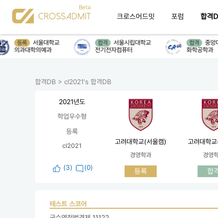
크로스어드밋
포럼
합격D
서울대학교
서울시립대학교
중앙대
등록
합격
합격
의과대학의예과
전기전자컴퓨터
화학공학과
합격DB
>
cl2021's 합격DB
2021년도
학업우수형
등록
고려대학교(서울캠)
고려대학교
cl2021
경영학과
경영
(
3
)
(0)
등록
합
테스트 스코어
국수영정법경제 11122