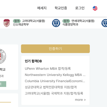
메세지
학교인증
로그인
고려대학교(서울캠)
연세대학교(서울캠)
합격
합격
신소재공학부
식품영양학과
인증하기
인기 합격DB
UPenn Wharton MBA 합격/등록
학교
Northwestern University Kellogg MBA 합격
학과
Columbia University FinancialEconomics 지원
격
성균관대학교 법학전문대학원 지원/합격
고려대학교(서울캠) 국제학과 지원/합격/등록
more >