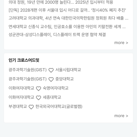
의대 정원, 19년 만에 2000명 늘린다… 2025년 입시부터 적용
[단독] 2028개편 이후 서울대 입시 어디로 갈까.. ‘정시40% 폐지 추진’
고려대학교 의과대학, 4년 연속 대한민국의학한림원 정회원 최다 배출 外
연세대학교 신종식 교수팀, 인공효소를 이용한 아민의 키랄전환 세계 최초로 성공
성균관대-삼성디스플레이, 디스플레이 트랙 운영 협약 체결
more >
인기 크로스어드밋
광주과학기술원(GIST)
서울시립대학교
광주과학기술원(GIST)
중앙대학교
이화여자대학교
숙명여자대학교
이화여자대학교
세종대학교
부경대학교
한국외국어대학교(글로벌캠)
more >