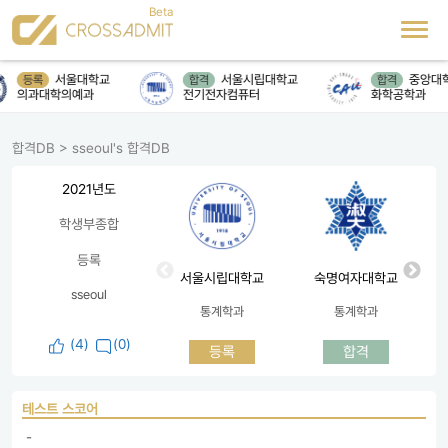
서울대학교
서울시립대학교
중앙대
등록
합격
합격
의과대학의예과
전기전자컴퓨터
화학공학과
합격DB
>
sseoul's 합격DB
2021년도
학생부종합
등록
서울시립대학교
숙명여자대학교
sseoul
통계학과
통계학과
(
4
)
(0)
등록
합격
테스트 스코어
 - 