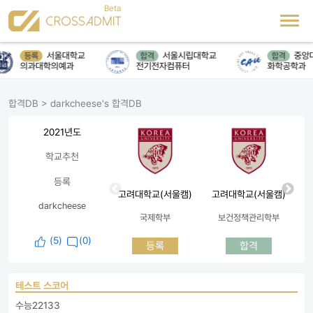
서울대학교
서울시립대학교
중앙
등록
합격
합격
의과대학의예과
전기전자컴퓨터
화학공학과
합격DB
>
darkcheese's 합격DB
2021년도
학교추천
등록
고려대학교(서울캠)
고려대학교(서울캠)
darkcheese
국제학부
보건정책관리학부
(
5
)
(0)
등록
합격
테스트 스코어
수능22133