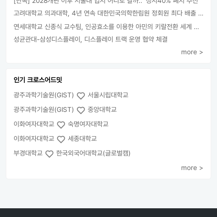
[단독] 2028개편 이후 서울대 입시 어디로 갈까.. ‘정시40% 폐지 추진’
고려대학교 의과대학, 4년 연속 대한민국의학한림원 정회원 최다 배출 外
연세대학교 신종식 교수팀, 인공효소를 이용한 아민의 키랄전환 세계 최초로 성공
성균관대-삼성디스플레이, 디스플레이 트랙 운영 협약 체결
more >
인기 크로스어드밋
광주과학기술원(GIST)
서울시립대학교
광주과학기술원(GIST)
중앙대학교
이화여자대학교
숙명여자대학교
이화여자대학교
세종대학교
부경대학교
한국외국어대학교(글로벌캠)
more >