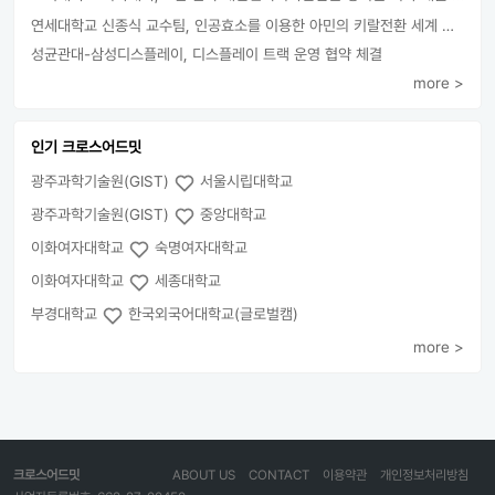
연세대학교 신종식 교수팀, 인공효소를 이용한 아민의 키랄전환 세계 최초로 성공
성균관대-삼성디스플레이, 디스플레이 트랙 운영 협약 체결
more >
인기 크로스어드밋
광주과학기술원(GIST)
서울시립대학교
광주과학기술원(GIST)
중앙대학교
이화여자대학교
숙명여자대학교
이화여자대학교
세종대학교
부경대학교
한국외국어대학교(글로벌캠)
more >
크로스어드밋
ABOUT US
CONTACT
이용약관
개인정보처리방침