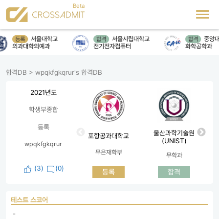
서울대학교
서울시립대학교
중앙대
등록
합격
합격
의과대학의예과
전기전자컴퓨터
화학공학과
합격DB
>
wpqkfgkqrur's 합격DB
2021년도
학생부종합
등록
울산과학기술원
포항공과대학교
(UNIST)
wpqkfgkqrur
무은재학부
무학과
(
3
)
(0)
등록
합격
테스트 스코어
 - 