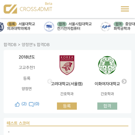
서울대학교
서울시립대학교
중앙대
등록
합격
합격
의과대학의예과
전기전자컴퓨터
화학공학과
합격DB
>
양정연's 합격DB
2018년도
고교추천1
등록
고려대학교(서울캠)
이화여자대학교
양정연
간호학과
간호학과
(
2
)
(0)
등록
합격
테스트 스코어
 - 