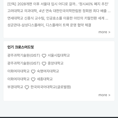
[단독] 2028개편 이후 서울대 입시 어디로 갈까.. ‘정시40% 폐지 추진’
고려대학교 의과대학, 4년 연속 대한민국의학한림원 정회원 최다 배출 外
연세대학교 신종식 교수팀, 인공효소를 이용한 아민의 키랄전환 세계 최초로 성공
성균관대-삼성디스플레이, 디스플레이 트랙 운영 협약 체결
more >
인기 크로스어드밋
광주과학기술원(GIST)
서울시립대학교
광주과학기술원(GIST)
중앙대학교
이화여자대학교
숙명여자대학교
이화여자대학교
세종대학교
부경대학교
한국외국어대학교(글로벌캠)
more >