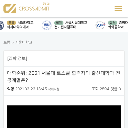
서울대학교
서울시립대학교
중앙대
등록
합격
합격
의과대학의예과
전기전자컴퓨터
화학공학과
포럼
>
서울대학교
[입학 정보]
대학순위: 2021 서울대 로스쿨 합격자의 출신대학과 전
공계열은?
익명
2021.03.23 13:45
조회 2594
댓글 0
삭제요청