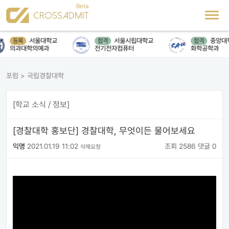
서울대학교
서울시립대학교
중앙대
등록
합격
합격
의과대학의예과
전기전자컴퓨터
화학공학과
포럼
>
국립경찰대학
[학교 소식 / 정보]
[경찰대학 홍보단] 경찰대학, 무엇이든 물어보세요
익명
2021.01.19 11:02
조회 2586
댓글 0
삭제요청