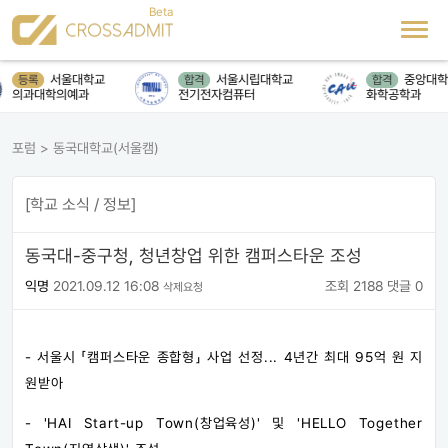
서울대학교
서울시립대학교
중앙대학
등록
합격
합격
의과대학의예과
전기전자컴퓨터
화학공학과
포럼
>
동국대학교(서울캠)
[학교 소식 / 정보]
동국대-중구청, 청년창업 위한 캠퍼스타운 조성
익명
2021.09.12 16:08
조회 2188
댓글 0
삭제요청
- 서울시 「캠퍼스타운 종합형」 사업 선정... 4년간 최대 95억 원 지
원받아
- 'HAI Start-up Town(창업육성)' 및 'HELLO Together