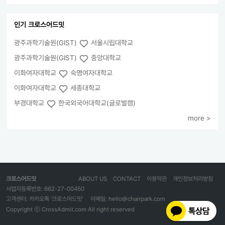
인기 크로스어드밋
광주과학기술원(GIST)
서울시립대학교
광주과학기술원(GIST)
중앙대학교
이화여자대학교
숙명여자대학교
이화여자대학교
세종대학교
부경대학교
한국외국어대학교(글로벌캠)
more >
크로스어드밋
ABOUT US
CONTACT
이용약관
개인정보처리방침
사업자등록번호: 662-27-00450
고객센터: 카카오톡 '크로스어드밋'
이메일: hello@chairpark.com
Copyright ⓒ CrossAdmit.com All right reserved