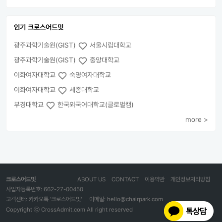
인기 크로스어드밋
광주과학기술원(GIST)
서울시립대학교
광주과학기술원(GIST)
중앙대학교
이화여자대학교
숙명여자대학교
이화여자대학교
세종대학교
부경대학교
한국외국어대학교(글로벌캠)
more >
크로스어드밋
ABOUT US
CONTACT
이용약관
개인정보처리방침
사업자등록번호: 662-27-00450
고객센터: 카카오톡 '크로스어드밋'
이메일: hello@chairpark.com
Copyright ⓒ CrossAdmit.com All right reserved