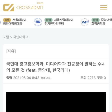
서울대학교
서울시립대학교
중앙대학
등록
합격
합격
의과대학의예과
전기전자컴퓨터
화학공학과
포럼
>
국민대학교
[자유]
국민대 광고홍보학과, 미디어학과 전공생이 말하는 수시
의 모든 것 (feat. 중앙대, 한국외대)
익명
2021.06.04 8:43
조회 2273
댓글 0
삭제요청