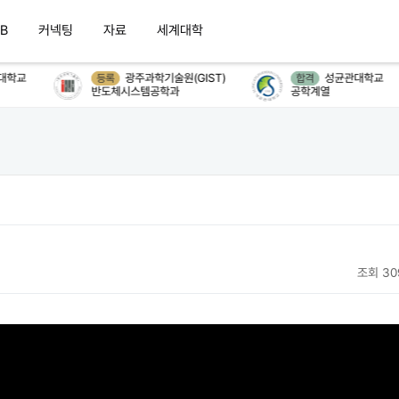
B
커넥팅
자료
세계대학
학교
광주과학기술원(GIST)
성균관대학교
등록
합격
반도체시스템공학과
공학계열
조회 30