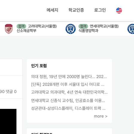
메세지
학교인증
로그인
고려대학교(서울캠)
연세대학교(서울캠)
합격
합격
신소재공학부
식품영양학과
인기 포럼
의대 정원, 19년 만에 2000명 늘린다… 2025년 입시부터 적용
[단독] 2028개편 이후 서울대 입시 어디로 갈까.. ‘정시40% 폐지 추진’
90
댓글 0
고려대학교 의과대학, 4년 연속 대한민국의학한림원 정회원 최다 배출 外
연세대학교 신종식 교수팀, 인공효소를 이용한 아민의 키랄전환 세계 최초로 성공
성균관대-삼성디스플레이, 디스플레이 트랙 운영 협약 체결
more >