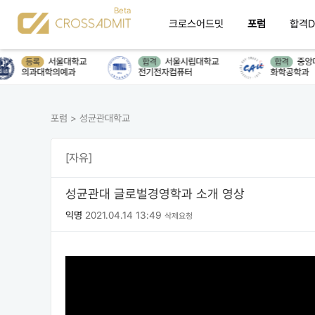
크로스어드밋
포럼
합격D
서울대학교
서울시립대학교
중앙대
등록
합격
합격
의과대학의예과
전기전자컴퓨터
화학공학과
포럼
>
성균관대학교
[자유]
성균관대 글로벌경영학과 소개 영상
익명
2021.04.14 13:49
삭제요청