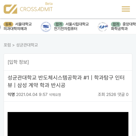
서울대학교
서울시립대학교
중앙대학
등록
합격
합격
의과대학의예과
전기전자컴퓨터
화학공학과
포럼
>
성균관대학교
[입학 정보]
성균관대학교 반도체시스템공학과 #1 | 학과탐구 인터
뷰 | 삼성 계약 학과 반시공
익명
2021.04.04 9:57
조회 2526
댓글 0
삭제요청