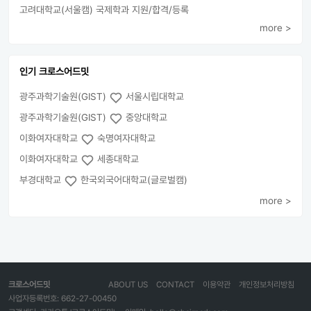
고려대학교(서울캠) 국제학과 지원/합격/등록
more >
인기 크로스어드밋
광주과학기술원(GIST)
서울시립대학교
광주과학기술원(GIST)
중앙대학교
이화여자대학교
숙명여자대학교
이화여자대학교
세종대학교
부경대학교
한국외국어대학교(글로벌캠)
more >
크로스어드밋
ABOUT US
CONTACT
이용약관
개인정보처리방침
사업자등록번호: 662-27-00450