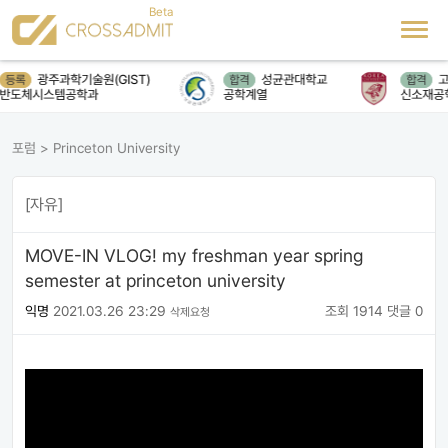
광주과학기술원(GIST)
성균관대학교
고
등록
합격
합격
반도체시스템공학과
공학계열
신소재공
포럼
>
Princeton University
[자유]
MOVE-IN VLOG! my freshman year spring
semester at princeton university
익명
2021.03.26 23:29
조회 1914
댓글 0
삭제요청