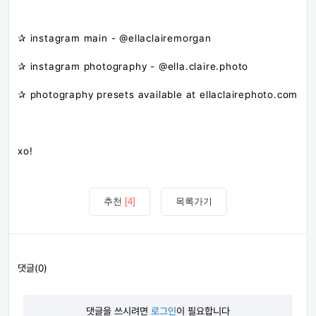
✰ instagram main - @ellaclairemorgan
✰ instagram photography - @ella.claire.photo
✰ photography presets available at ellaclairephoto.com
xo!
추천
[4]
목록가기
댓글(0)
댓글을 쓰시려면
로그인
이 필요합니다