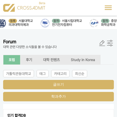
서울대학교
서울시립대학교
중앙
등록
합격
합격
의과대학의예과
전기전자컴퓨터
화학공학과
Forum
대학 관련 다양한 소식들을 볼 수 있습니다
포럼
후기
대학 컨텐츠
Study in Korea
가톨릭관동대학교
태그
카테고리
최신순
글쓰기
학과추가
인기 합격DB