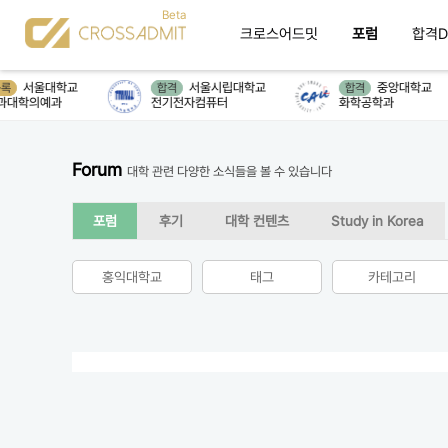
크로스어드밋
포럼
합격D
서울대학교
서울시립대학교
중앙대학교
록
합격
합격
대학의예과
전기전자컴퓨터
화학공학과
Forum
대학 관련 다양한 소식들을 볼 수 있습니다
포럼
후기
대학 컨텐츠
Study in Korea
홍익대학교
태그
카테고리