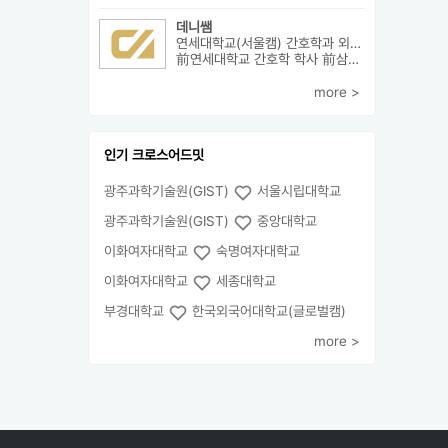
데니쌤
연세대학교(서울캠) 간호학과 외3개
前연세대학교 간호학 학사 前삼성서울병원 암병원 수술실 RN 前대치동...
more >
인기 크로스어드밋
광주과학기술원(GIST)
서울시립대학교
광주과학기술원(GIST)
중앙대학교
이화여자대학교
숙명여자대학교
이화여자대학교
세종대학교
부경대학교
한국외국어대학교(글로벌캠)
more >