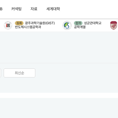
B
커넥팅
자료
세계대학
광주과학기술원(GIST)
성균관대학교
등록
합격
반도체시스템공학과
공학계열
최신순