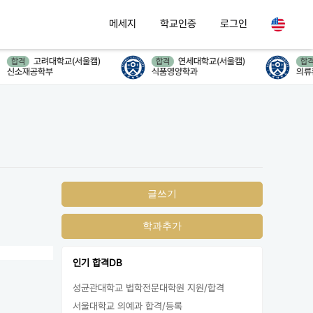
메세지
학교인증
로그인
고려대학교(서울캠)
연세대학교(서울캠)
합격
합격
합격
신소재공학부
식품영양학과
의류환
글쓰기
학과추가
인기 합격DB
성균관대학교 법학전문대학원 지원/합격
서울대학교 의예과 합격/등록