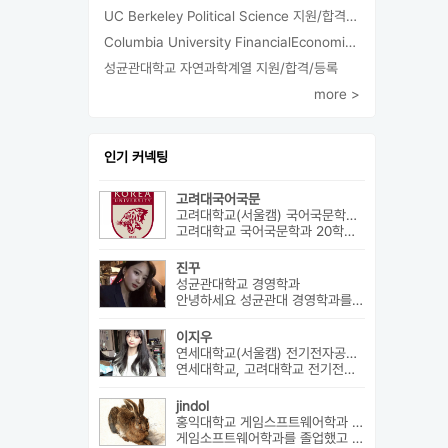
UC Berkeley Political Science 지원/합격/등록
Columbia University FinancialEconomics 지원
성균관대학교 자연과학계열 지원/합격/등록
more >
인기 커넥팅
고려대국어국문
고려대학교(서울캠) 국어국문학과 외4개
고려대학교 국어국문학과 20학번 (학교추천 2 전형, 최초합) 성균관대...
진꾸
성균관대학교 경영학과
안녕하세요 성균관대 경영학과를 졸업하고 현재 패션 회사 기획자로 있습니...
이지우
연세대학교(서울캠) 전기전자공학부 외2개
연세대학교, 고려대학교 전기전자공학부 합격 생활기록부, 내신, 활동 등...
jindol
홍익대학교 게임스프트웨어학과 외2개
게임소프트웨어학과를 졸업했고 학부에대한 설명과 진로에대해서 알려드릴수 ...