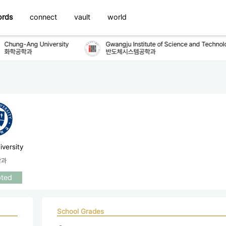
ords
connect
vault
world
Chung-Ang University
Gwangju Institute of Science and Technolo
화학공학과
반도체시스템공학과
iversity
학과
ted
School Grades
 - 