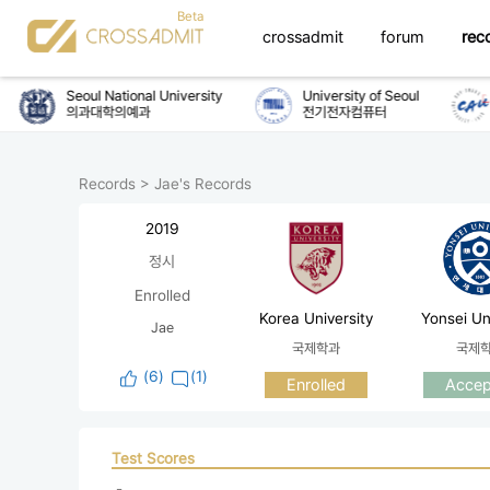
crossadmit
forum
rec
Seoul National University
University of Seoul
의과대학의예과
전기전자컴퓨터
Records
>
Jae's Records
2019
정시
Enrolled
Korea University
Yonsei Un
Jae
국제학과
국제
(
6
)
(1)
Enrolled
Accep
Test Scores
 - 