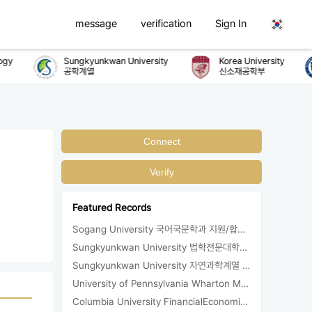
message
verification
Sign In
gy
Sungkyunkwan University
Korea University
공학계열
신소재공학부
Connect
Verify
Featured Records
Sogang University 국어국문학과 지원/합격/등록
Sungkyunkwan University 법학전문대학원 합격
Sungkyunkwan University 자연과학계열 지원/합격/등록
University of Pennsylvania Wharton MBA 합격/등록
Columbia University FinancialEconomics 지원