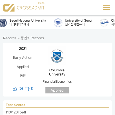
Seoul National University
University of Seoul
Chu
의과대학의예과
전기전자컴퓨터
화
Records
>
동민's Records
2021
Early Action
Applied
Columbia
University
동민
FinancialEconomics
(
5
)
(1)
Applied
Test Scores
110/120Toefl