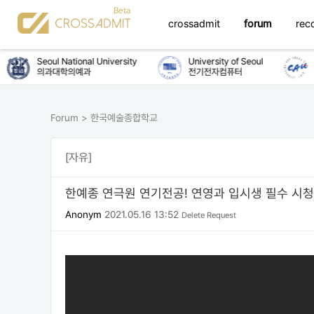
crossadmit
forum
rec
Seoul National University
University of Seoul
C
의과대학의예과
전기전자컴퓨터
화
Forum
>
한국예술종합학교
[자유]
한예종 연극원 연기전공! 연영과 입시생 필수 시
Anonym
2021.05.16 13:52
Delete Request