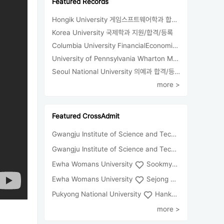
Featured Records
Hongik University 게임스프트웨어학과 합격/등록
Korea University 국제학과 지원/합격/등록
Columbia University FinancialEconomics 지원
University of Pennsylvania Wharton MBA 합격/등록
Seoul National University 의예과 합격/등록
more >
Featured CrossAdmit
Gwangju Institute of Science and Technology
Univ
Gwangju Institute of Science and Technology
Chun
Ewha Womans University
Sookmyung Women's University
Ewha Womans University
Sejong University
Pukyong National University
Hankuk University of Foreign Studies(Global Campus
more >