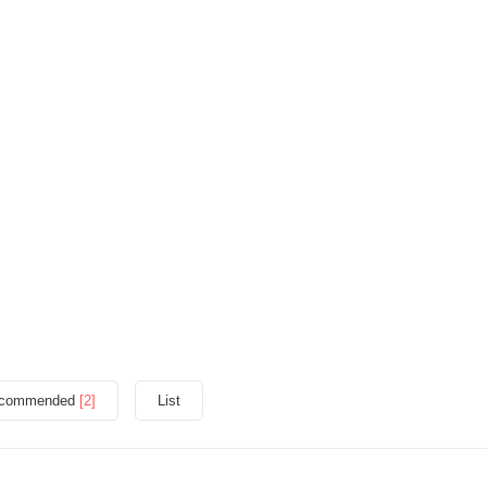
commended
[2]
List