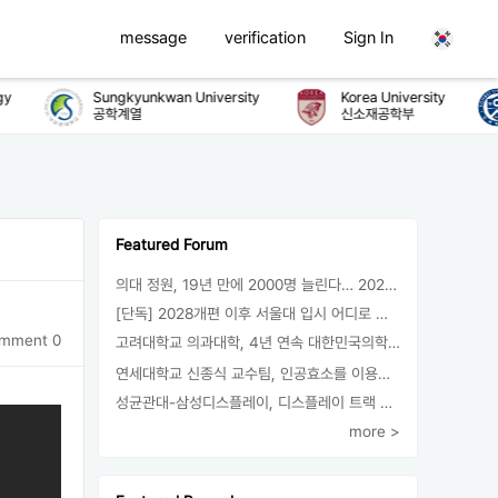
message
verification
Sign In
Sungkyunkwan University
Korea University
공학계열
신소재공학부
Featured Forum
의대 정원, 19년 만에 2000명 늘린다… 2025년 입시부터 적용
[단독] 2028개편 이후 서울대 입시 어디로 갈까.. ‘정시40% 폐지 추진’
mment 0
고려대학교 의과대학, 4년 연속 대한민국의학한림원 정회원 최다 배출 外
연세대학교 신종식 교수팀, 인공효소를 이용한 아민의 키랄전환 세계 최초로 성공
성균관대-삼성디스플레이, 디스플레이 트랙 운영 협약 체결
more >