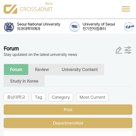
Seoul National University
University of Seoul
의과대학의예과
전기전자컴퓨터
Forum
Stay updated on the latest university news
Forum
Review
University Content
Study in Korea
충남대학교
Tag
Category
Most Current
Post
DepartmentAdd