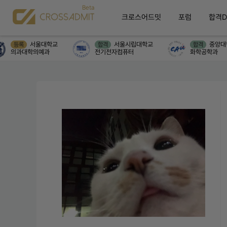
크로스어드밋
포럼
합격D
서울대학교
서울시립대학교
중앙대학
등록
합격
합격
의과대학의예과
전기전자컴퓨터
화학공학과