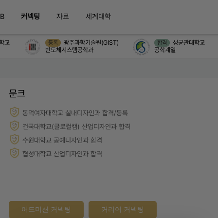
B
커넥팅
자료
세계대학
교
광주과학기술원(GIST)
성균관대학교
등록
합격
반도체시스템공학과
공학계열
문크
동덕여자대학교 실내디자인과 합격/등록
건국대학교(글로컬캠) 산업디자인과 합격
수원대학교 공예디자인과 합격
협성대학교 산업디자인과 합격
어드미션 커넥팅
커리어 커넥팅