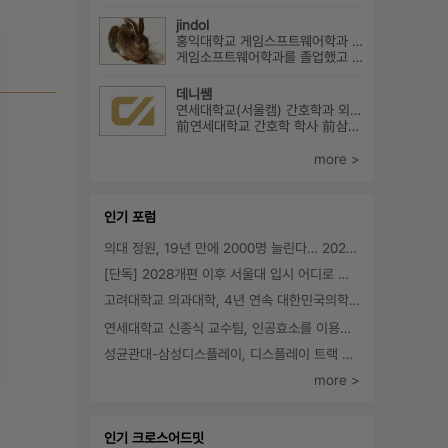
jindol
홍익대학교 게임스프트웨어학과 외2개
게임소프트웨어학과를 졸업했고 학부에대한 설명과 진로에대해서 알려드릴수 ...
데니쌤
연세대학교(서울캠) 간호학과 외3개
前연세대학교 간호학 학사 前삼성서울병원 암병원 수술실 RN 前대치동...
more >
인기 포럼
의대 정원, 19년 만에 2000명 늘린다… 2025년 입시부터 적용
[단독] 2028개편 이후 서울대 입시 어디로 갈까.. ‘정시40% 폐지 추진’
고려대학교 의과대학, 4년 연속 대한민국의학한림원 정회원 최다 배출 外
연세대학교 신종식 교수팀, 인공효소를 이용한 아민의 키랄전환 세계 최초로 성공
성균관대-삼성디스플레이, 디스플레이 트랙 운영 협약 체결
more >
인기 크로스어드밋