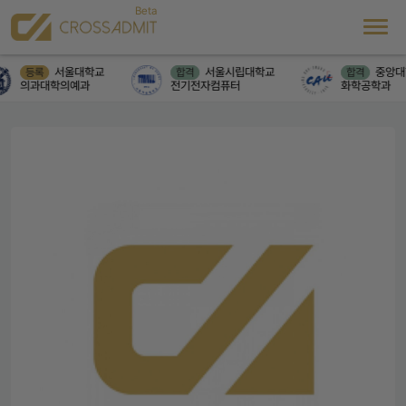
서울대학교
서울시립대학교
중앙대
등록
합격
합격
의과대학의예과
전기전자컴퓨터
화학공학과