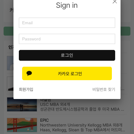
Sign in
커넥팅 내용
커넥팅 등록
인기 커넥팅
로그인
푸우우퐁
연세대학교(서울캠) 국제통상학과 외3개
연세대학교 재학
이지헌
성균관대학교 법학전문대학원
성균관대 로스쿨 예비 13기입니다 법률저널모의리트 전체3등으로 장학금 ...
회원가입
비밀번호 찾기
마샬맨
USC MBA 외4개
성균관대 반도체시스템공학과 졸업 후 미국 MBA 졸업하였습니다.
EPIC
Northwestern University Kellogg MBA 외8개
Haas, Kellogg, Sloan 등 Top MBA에서 어드미션을 받았으며 21년 가을...