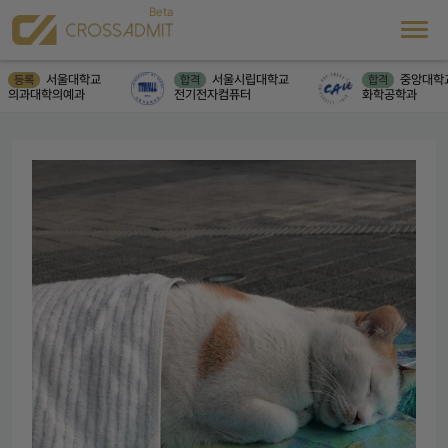
서울대학교
서울시립대학교
중앙대학교
등록
합격
합격
의과대학의예과
전기전자컴퓨터
화학공학과