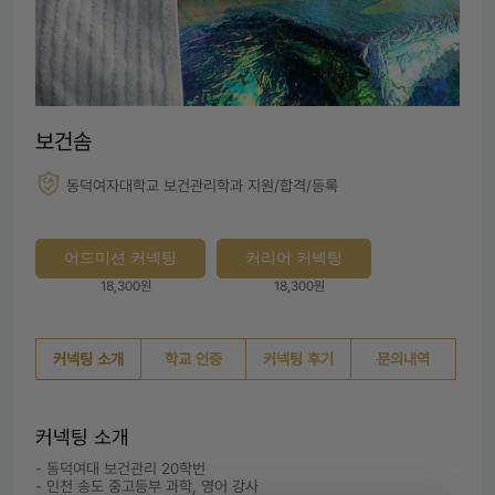
보건솜
동덕여자대학교 보건관리학과 지원/합격/등록
어드미션 커넥팅
커리어 커넥팅
18,300원
18,300원
커넥팅 소개
학교 인증
커넥팅 후기
문의내역
커넥팅 소개
- 동덕여대 보건관리 20학번

- 인천 송도 중고등부 과학, 영어 강사
