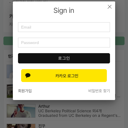
- 기회균형 전형 상담 가능
Sign in
커넥팅 내용
지원 전략 조언,  진로 조언,  학교 소개,  학습 방법 조언
커넥팅 등록
인기 커넥팅
로그인
푸우우퐁
연세대학교(서울캠) 국제통상학과 외3개
연세대학교 재학
cowman
회원가입
비밀번호 찾기
USC MBA 외3개
안녕하세요. 미국 유학 후 사업하고 있습니다. 미국 유학 관련 전반...
Arthur
UC Berkeley Political Science 외4개
Graduated from UC Berkeley on a Regent's Scholarship. Af...
진꾸