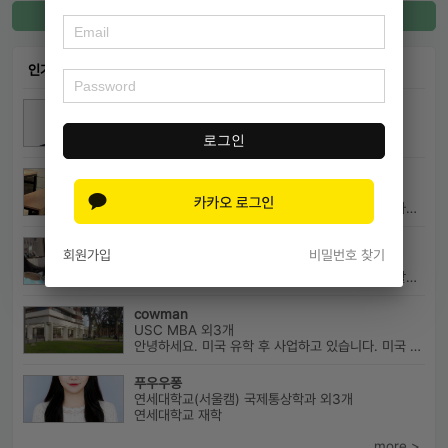
커넥팅 등록
인기 커넥팅
keshi
서강대학교 국어국문학과 외7개
서성한이 외건홍 편입영어 최종합격 다관왕
로그인
이지수
이화여자대학교 불어불문학과
이화여대 불어불문학과에 대해 궁금한 게 있으시다면 번호로 연락 바랍니다...
이지우
회원가입
비밀번호 찾기
연세대학교(서울캠) 전기전자공학부 외2개
연세대학교, 고려대학교 전기전자공학부 합격 생활기록부, 내신, 활동 등...
cowman
USC MBA 외3개
안녕하세요. 미국 유학 후 사업하고 있습니다. 미국 유학 관련 전반...
푸우우퐁
연세대학교(서울캠) 국제통상학과 외3개
연세대학교 재학
more >