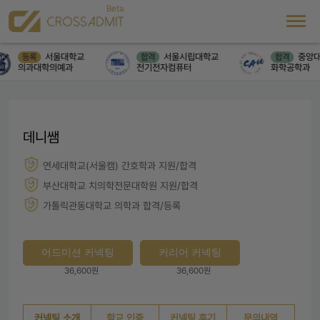
서울대학교
서울시립대학교
중앙대
등록
합격
합격
의과대학의예과
전기전자컴퓨터
화학공학과
데니쌤
연세대학교(서울캠) 간호학과 지원/합격
부산대학교 치의학전문대학원 지원/합격
가톨릭관동대학교 의학과 합격/등록
어드미션 커넥팅
커리어 커넥팅
36,600원
36,600원
커넥팅 소개
학교 인증
커넥팅 후기
문의내역