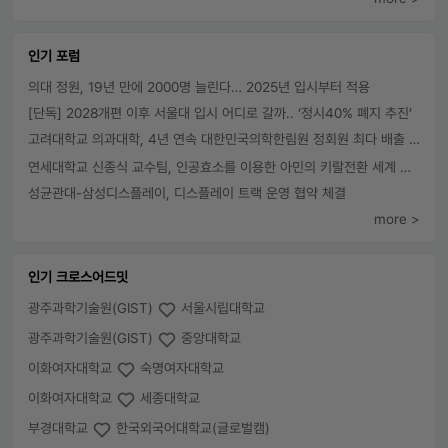
인기 포럼
의대 정원, 19년 만에 2000명 늘린다… 2025년 입시부터 적용
[단독] 2028개편 이후 서울대 입시 어디로 갈까.. ‘정시40% 폐지 추진’
고려대학교 의과대학, 4년 연속 대한민국의학한림원 정회원 최다 배출 外
연세대학교 신종식 교수팀, 인공효소를 이용한 아민의 키랄전환 세계 최초로 성공
성균관대-삼성디스플레이, 디스플레이 트랙 운영 협약 체결
more >
인기 크로스어드밋
광주과학기술원(GIST)
서울시립대학교
광주과학기술원(GIST)
중앙대학교
이화여자대학교
숙명여자대학교
이화여자대학교
세종대학교
부경대학교
한국외국어대학교(글로벌캠)