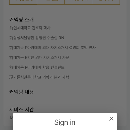
커넥팅 소개
前연세대학교 간호학 학사 

前삼성서울병원 암병원 수술실 RN

前대치동 P아카데미 의대 자기소개서 설명회 초빙 연사

前대치동 E학원 의대 자기소개서 자문

前대치동 P아카데미 학습 컨설턴트

現가톨릭관동대학교 의학과 본과 재학
커넥팅 내용
서비스 시간
1시간
Sign in